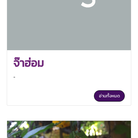
จ๊าฮ่อม
-
อ่านทั้งหมด