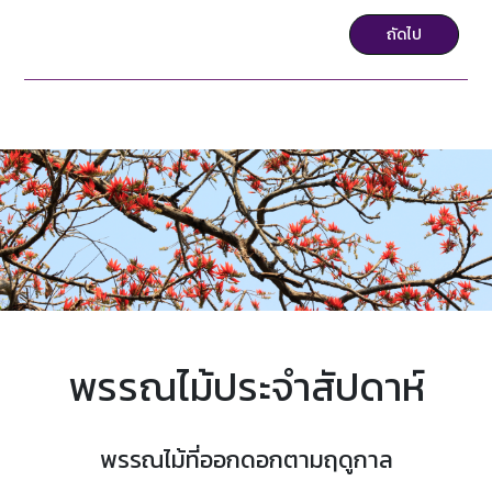
ถัดไป
พรรณไม้ประจำสัปดาห์
พรรณไม้ที่ออกดอกตามฤดูกาล